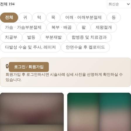
전체 194
전체
귀
턱
목
어깨 · 어깨부분절제
등
가슴 · 가슴부분절제
복부 · 배꼽
팔
제왕절개
치골부
발등
부분재발
합병증 및 치료경과
다발성 수술 및 주사, 레이저
안면수술 후 켈로이드
🔒
로그인 / 회원가입
회원가입 후 로그인하시면 시술사례 상세 사진을 선명하게 확인하실 수
있습니다.
🔒
🔒
회원가입을 통해
회원가입을 통해